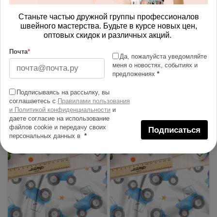
Станьте частью дружной группы профессионалов
швейного мастерства. Будьте в курсе новых цен,
оптовых скидок и различных акций.
Почта
*
Да, пожалуйста уведомляйте
меня о новостях, событиях и
предложениях
*
Ткань муслин синий
Ткань бязь синий трактор
трактор
Подписываясь на рассылку, вы
соглашаетесь с
Правилами пользования
815.00 руб
600.00 руб
и Политикой конфиденциальности
и
даете согласие на использование
В корзину
В корзину
файлов cookie и передачу своих
Подписаться
персональных данных в
*