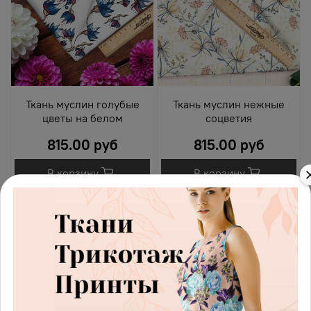
Ткань муслин голубые
Ткань муслин нежные
цветы на белом
соцветия
815.00 руб
815.00 руб
В корзину
В корзину