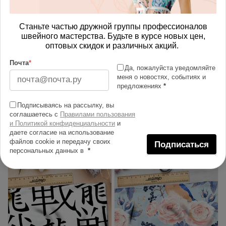
Станьте частью дружной группы профессионалов
швейного мастерства. Будьте в курсе новых цен,
оптовых скидок и различных акций.
Почта
*
Да, пожалуйста уведомляйте
меня о новостях, событиях и
Ткань муслин розовые
Ткань муслин серые
предложениях
*
цветы серые листья
бутоны
Подписываясь на рассылку, вы
815.00 руб
815.00 руб
соглашаетесь с
Правилами пользования
и Политикой конфиденциальности
и
В корзину
В корзину
даете согласие на использование
файлов cookie и передачу своих
Подписаться
персональных данных в
*