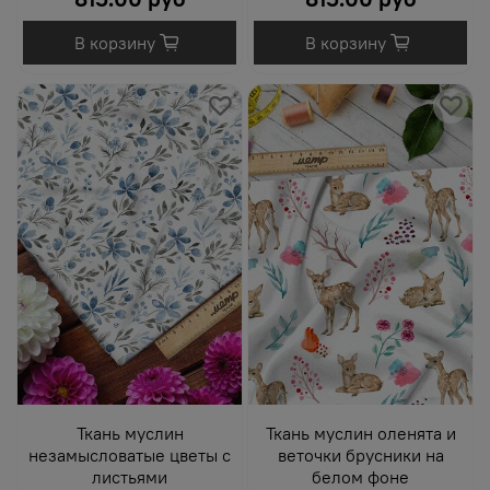
В корзину
В корзину
Ткань муслин
Ткань муслин оленята и
незамысловатые цветы с
веточки брусники на
листьями
белом фоне