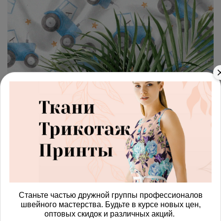
арт.
4287690_linen
(0)
Ткань лен синий трактор
Получить доступ к оптовым ценам
1180.00 руб
В корзину
Станьте частью дружной группы профессионалов
швейного мастерства. Будьте в курсе новых цен,
Изменить масштаб
оптовых скидок и различных акций.