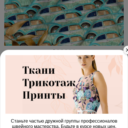
арт.
42871378_fleece
(0)
Ткань флис автопарк
бирюзовых машин
Получить доступ к оптовым ценам
684.00 руб
В корзину
Станьте частью дружной группы профессионалов
швейного мастерства. Будьте в курсе новых цен,