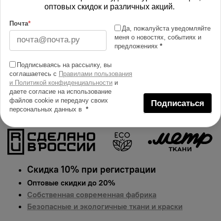
Изменить масштаб
оптовых скидок и различных акций.
Почта
*
Купить в 1 клик
Да, пожалуйста уведомляйте
меня о новостях, событиях и
предложениях
*
Добавить в сравнение
Описание тканей
Подписываясь на рассылку, вы
соглашаетесь с
Правилами пользования
Яркий и сочный принт на ткани флис. Гарантированная
и Политикой конфиденциальности
и
долговечность цвета, идеально подходит для одежды,
даете согласие на использование
файлов cookie и передачу своих
домашнего текстиля и аксессуаров.
Цена указана за 1
Подписаться
персональных данных в
*
п.м.
Скидка 10% при регистрации
Оптовые скидки до 20%
Собственная современная фабрика
Безопасные и экологичные ткани и краски