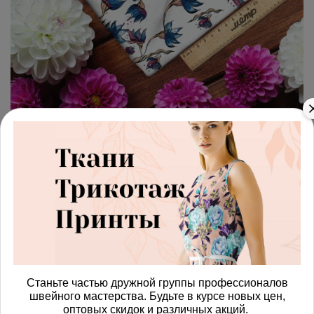
арт.
4287282_muslin
(0)
Ткань муслин голубые цветы
на белом
Получить доступ к оптовым ценам
815.00 руб
В корзину
Станьте частью дружной группы профессионалов
швейного мастерства. Будьте в курсе новых цен,
оптовых скидок и различных акций.