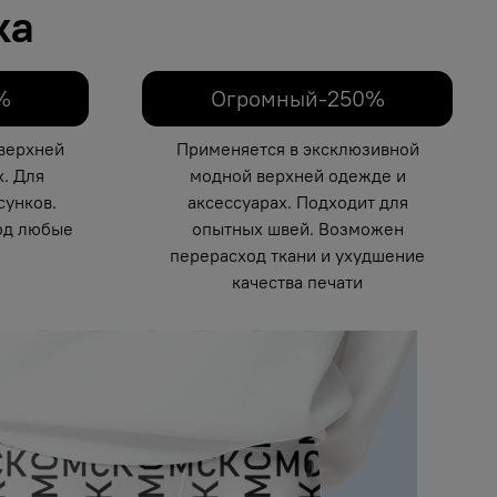
ка
%
Огромный-250%
верхней
Применяется в эксклюзивной
. Для
модной верхней одежде и
унков.
аксессуарах. Подходит для
од любые
опытных швей. Возможен
перерасход ткани и ухудшение
качества печати