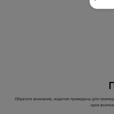
П
Обратите внимание, изделия приведены для примера
кроя возмож