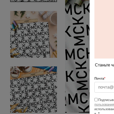
Станьте ч
Почта
*
Подписыва
пользования
использован
в
*