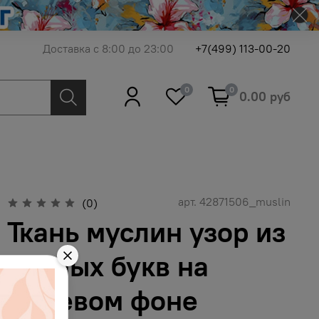
Доставка с 8:00 до 23:00
+7(499) 113-00-20
0
0
0.00 руб
арт.
42871506_muslin
(0)
Ткань муслин узор из
чёрных букв на
бежевом фоне