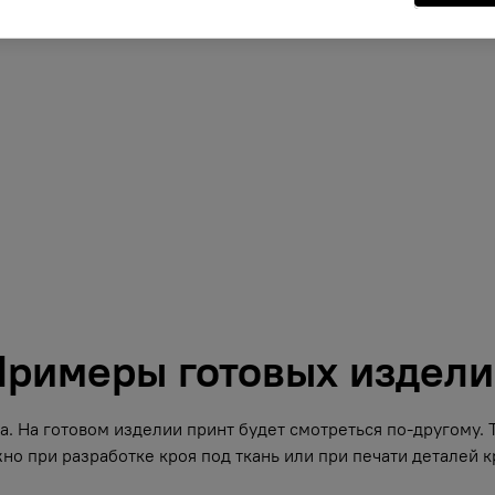
римеры готовых издел
. На готовом изделии принт будет смотреться по-другому.
но при разработке кроя под ткань или при печати деталей кр