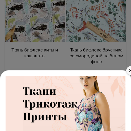
Ткань бифлекс киты и
Ткань бифлекс брусника
кашалоты
со смородиной на белом
фоне
697.00 руб
697.00 руб
В корзину
В корзину