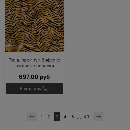
Ткань премиум бифлекс
тигровые полоски
697.00 руб
В корзину
1
2
3
4
5
43
…