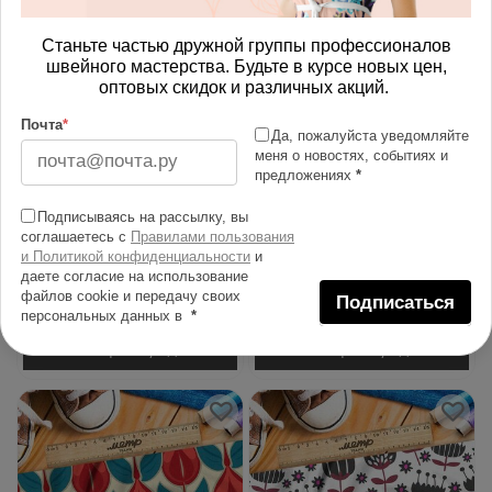
Станьте частью дружной группы профессионалов
швейного мастерства. Будьте в курсе новых цен,
оптовых скидок и различных акций.
Почта
*
Да, пожалуйста уведомляйте
меня о новостях, событиях и
предложениях
*
Ткань бифлекс крупный
Ткань премиум бифлекс
Подписываясь на рассылку, вы
плотный узор на синем
голубая цветочная
соглашаетесь с
Правилами пользования
и Политикой конфиденциальности
и
свитере
фантазия
даете согласие на использование
файлов cookie и передачу своих
697.00 руб
697.00 руб
Подписаться
персональных данных в
*
В корзину
В корзину