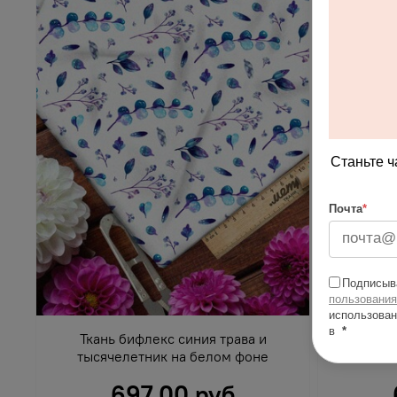
Станьте ч
Почта
*
Подписыва
пользования
использован
в
*
Ткань бифлекс синия трава и
Ткань 
тысячелетник на белом фоне
697.00 руб