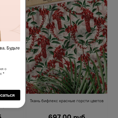
ва. Будьте
ня о
ях
*
саться
бабочки и
Ткань бифлекс красные горсти цветов
м фоне
б
697.00 руб