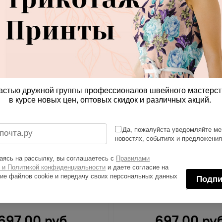
астью дружной группы профессионалов швейного мастерст
в курсе новых цен, оптовых скидок и различных акций.
Да, пожалуйста уведомляйте ме
новостях, событиях и предложени
ясь на рассылку, вы соглашаетесь с
Правилами
 и Политикой конфиденциальности
и даете согласие на
ие файлов cookie и передачу своих персональных данных
Подпи
бифлекс крупные розовые
Ткань бифлекс оранжевые 
цветы
синие листья на жёлто
697.00 руб
697.00 ру