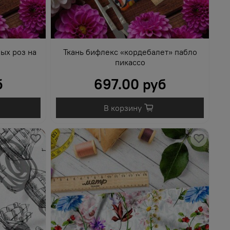
ых роз на
Ткань бифлекс «кордебалет» пабло
пикассо
б
697.00 руб
В корзину