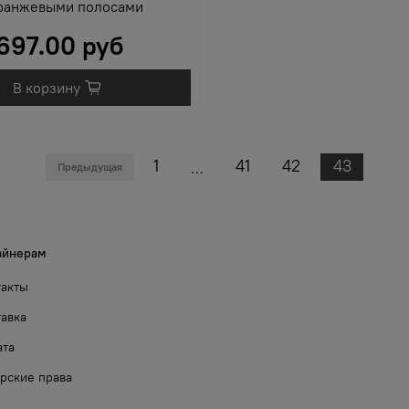
ранжевыми полосами
697.00 руб
В корзину
1
41
42
43
…
Предыдущая
айнерам
такты
авка
ата
рские права