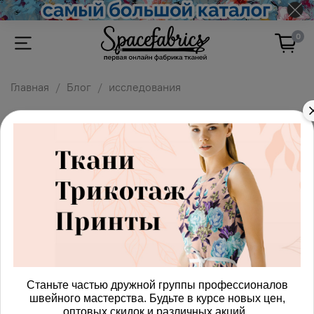
0
Главная
Блог
исследования
исследования
исследования
дизайн
пошив
хлопок
ткани
мода
синтетика
производство
наука
стиль
будущее
Станьте частью дружной группы профессионалов
швейного мастерства. Будьте в курсе новых цен,
фабрика
детская одежда
оптовых скидок и различных акций.