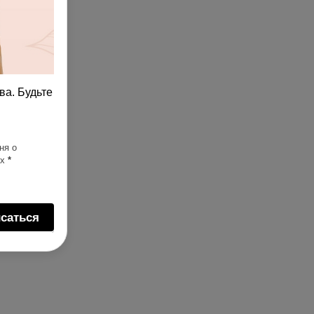
ва. Будьте
ня о
ях
*
саться