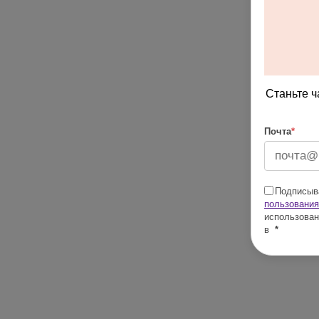
Станьте ч
Почта
*
Подписыва
пользования
использован
в
*