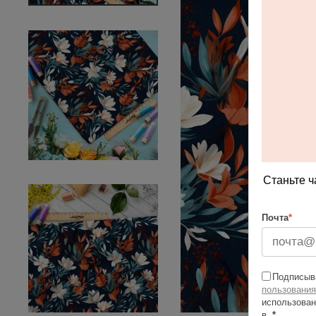
Станьте ч
Почта
*
Подписыва
пользования
использован
в
*