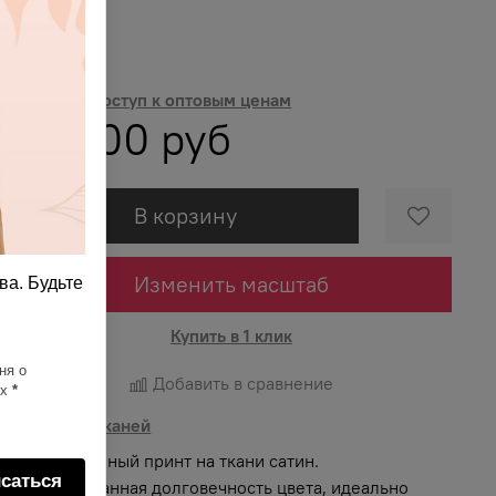
Ткань
ткань
Получить доступ к оптовым ценам
766.00 руб
В корзину
Изменить масштаб
ва. Будьте
Купить в 1 клик
ня о
Добавить в сравнение
ях
*
Описание тканей
Яркий и сочный принт на ткани сатин.
саться
Гарантированная долговечность цвета, идеально