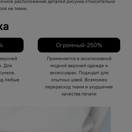
 Точное расположение деталей рисунка относительно
оя на ткани.
ка
%
Огромный-250%
верхней
Применяется в эксклюзивной
. Для
модной верхней одежде и
унков.
аксессуарах. Подходит для
од любые
опытных швей. Возможен
перерасход ткани и ухудшение
качества печати