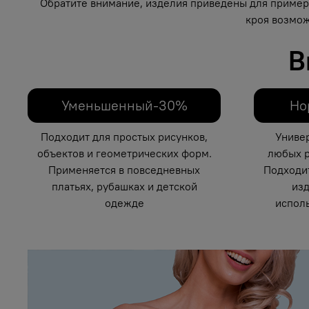
Обратите внимание, изделия приведены для примера
кроя возмож
В
Уменьшенный-30%
Но
Подходит для простых рисунков,
Униве
объектов и геометрических форм.
любых р
Применяется в повседневных
Подходи
платьях, рубашках и детской
изд
одежде
исполь