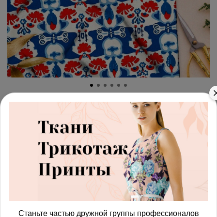
арт.
42871891_satin
(0)
Ткань премиум сатин
магический узор
Этот принт можно напечатать на другой ткани:
Ткань
ткань
Получить доступ к оптовым ценам
Станьте частью дружной группы профессионалов