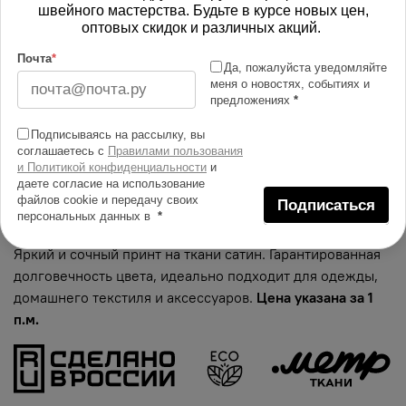
766.00 руб
швейного мастерства. Будьте в курсе новых цен,
оптовых скидок и различных акций.
В корзину
Почта
*
Да, пожалуйста уведомляйте
меня о новостях, событиях и
предложениях
*
Изменить масштаб
Подписываясь на рассылку, вы
соглашаетесь с
Правилами пользования
Купить в 1 клик
и Политикой конфиденциальности
и
даете согласие на использование
Добавить в сравнение
файлов cookie и передачу своих
Подписаться
персональных данных в
*
Описание тканей
Яркий и сочный принт на ткани сатин. Гарантированная
долговечность цвета, идеально подходит для одежды,
домашнего текстиля и аксессуаров.
Цена указана за 1
п.м.