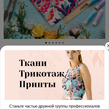
арт.
42872248_satin
(0)
Ткань премиум сатин
цветочные мотивы
Этот принт можно напечатать на другой ткани:
Ткань
ткань
Получить доступ к оптовым ценам
Станьте частью дружной группы профессионалов