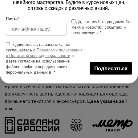
766.00 руб
швейного мастерства. Будьте в курсе новых цен,
оптовых скидок и различных акций.
Почта
*
В корзину
Да, пожалуйста уведомляйте
меня о новостях, событиях и
предложениях
*
Изменить масштаб
Подписываясь на рассылку, вы
соглашаетесь с
Правилами пользования
Купить в 1 клик
и Политикой конфиденциальности
и
даете согласие на использование
Добавить в сравнение
файлов cookie и передачу своих
Подписаться
персональных данных в
*
Описание тканей
Яркий и сочный принт на ткани сатин. Гарантированная
долговечность цвета, идеально подходит для одежды,
домашнего текстиля и аксессуаров.
Цена указана за 1
п.м.