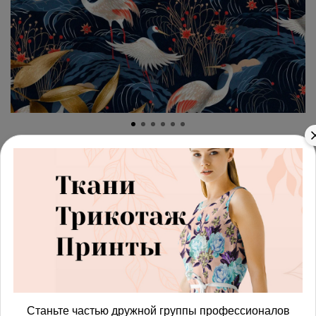
арт.
42872284_satin
(0)
Ткань премиум сатин
сказочные цапли
Этот принт можно напечатать на другой ткани:
Ткань
ткань
Получить доступ к оптовым ценам
Станьте частью дружной группы профессионалов