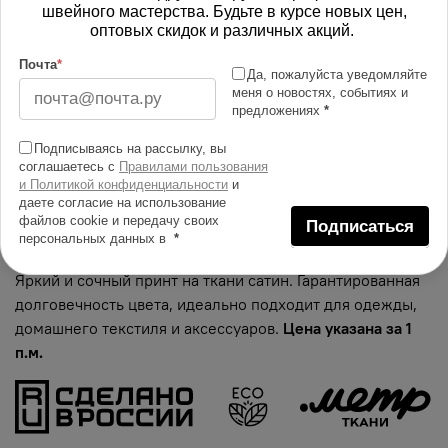
766.00 руб
швейного мастерства. Будьте в курсе новых цен,
оптовых скидок и различных акций.
В корзину
Почта
*
Да, пожалуйста уведомляйте
меня о новостях, событиях и
предложениях
*
Изменить масштаб
Подписываясь на рассылку, вы
соглашаетесь с
Правилами пользования
Купить в 1 клик
и Политикой конфиденциальности
и
даете согласие на использование
Добавить в сравнение
файлов cookie и передачу своих
Подписаться
персональных данных в
*
Описание тканей
Яркий и сочный принт на ткани сатин. Гарантированная
долговечность цвета, идеально подходит для одежды,
домашнего текстиля и аксессуаров.
Цена указана за 1
п.м.