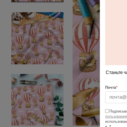
Станьте ч
Почта
*
Подписыва
пользования
использован
в
*