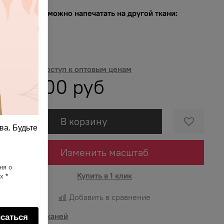
Этот принт можно напечатать на другой ткани:
Ткань
ткань
Получить доступ к оптовым ценам
766.00 руб
В корзину
ва. Будьте
Изменить масштаб
ня о
Купить в 1 клик
ях
*
Добавить в сравнение
Описание тканей
саться