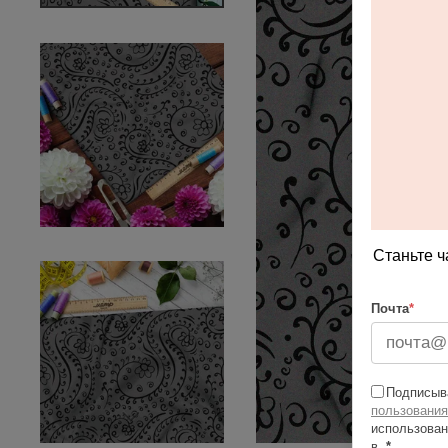
Станьте ч
Почта
*
Подписыва
пользования
использован
в
*