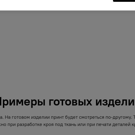
римеры готовых издел
. На готовом изделии принт будет смотреться по-другому.
но при разработке кроя под ткань или при печати деталей кр