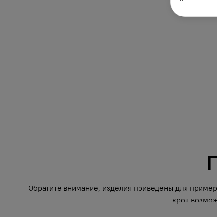
П
Обратите внимание, изделия приведены для примера
кроя возмож