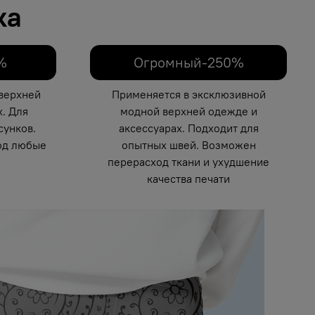
ка
%
Огромный-250%
верхней
Применяется в эксклюзивной
. Для
модной верхней одежде и
унков.
аксессуарах. Подходит для
од любые
опытных швей. Возможен
перерасход ткани и ухудшение
качества печати