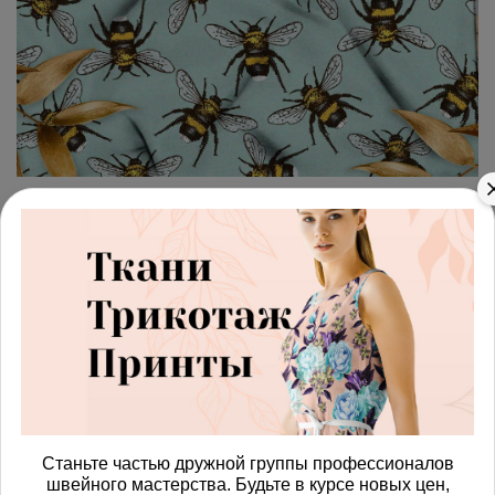
арт.
4287757_sarga
(0)
Ткань саржа пчёлы на
бирюзовой ткани
Получить доступ к оптовым ценам
749.00 руб
В корзину
Станьте частью дружной группы профессионалов
швейного мастерства. Будьте в курсе новых цен,