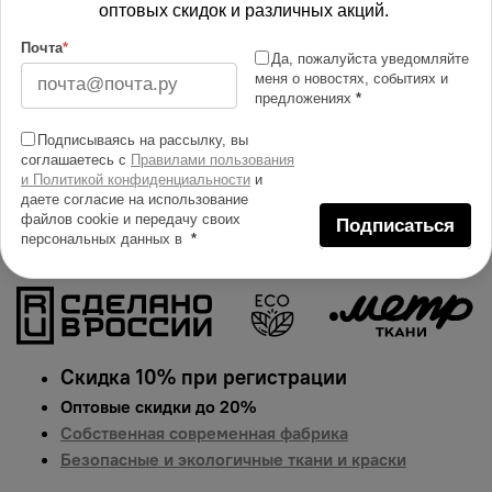
Изменить масштаб
оптовых скидок и различных акций.
Почта
*
Да, пожалуйста уведомляйте
Купить в 1 клик
меня о новостях, событиях и
предложениях
*
Добавить в сравнение
Описание тканей
Подписываясь на рассылку, вы
соглашаетесь с
Правилами пользования
Яркий и сочный принт на ткани саржа. Гарантированная
и Политикой конфиденциальности
и
даете согласие на использование
долговечность цвета, идеально подходит для одежды,
файлов cookie и передачу своих
Подписаться
домашнего текстиля и аксессуаров.
Цена указана за 1
персональных данных в
*
п.м.
Скидка 10% при регистрации
Оптовые скидки до 20%
Собственная современная фабрика
Безопасные и экологичные ткани и краски