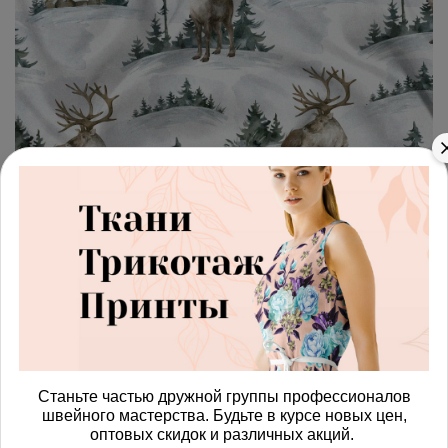
арт.
4287595_sarga
(0)
Ткань саржа лось на зимнем
пейзаже
Получить доступ к оптовым ценам
749.00 руб
В корзину
Станьте частью дружной группы профессионалов
швейного мастерства. Будьте в курсе новых цен,
оптовых скидок и различных акций.