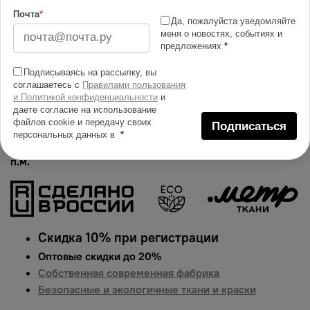
Изменить масштаб
Почта
*
Да, пожалуйста уведомляйте
меня о новостях, событиях и
Купить в 1 клик
предложениях
*
Добавить в сравнение
Подписываясь на рассылку, вы
соглашаетесь с
Правилами пользования
Описание тканей
и Политикой конфиденциальности
и
даете согласие на использование
Яркий и сочный принт на сарже. Гарантированная
файлов cookie и передачу своих
Подписаться
долговечность цвета, идеально подходит для одежды,
персональных данных в
*
домашнего текстиля и аксессуаров.
Цена указана за 1
п.м.
Скидка 10% при регистрации
Оптовые скидки до 20%
Собственная современная фабрика
Безопасные и экологичные ткани и краски