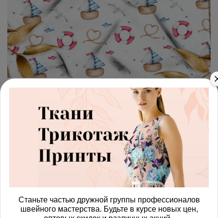
арт.
4287554_sarga
(0)
Ткань саржа шикарное
предложение
Получить доступ к оптовым ценам
749.00 руб
В корзину
Станьте частью дружной группы профессионалов
швейного мастерства. Будьте в курсе новых цен,