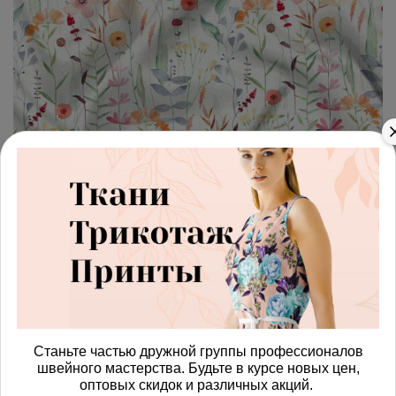
арт.
4287620_shtapel
(0)
Ткань штапель акварельные
листочки с цветами
Получить доступ к оптовым ценам
760.00 руб
В корзину
Станьте частью дружной группы профессионалов
швейного мастерства. Будьте в курсе новых цен,
оптовых скидок и различных акций.