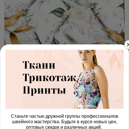
арт.
4287568_shtapel
(0)
Ткань штапель белые
полупрозрачные цветы
Получить доступ к оптовым ценам
760.00 руб
В корзину
Станьте частью дружной группы профессионалов
швейного мастерства. Будьте в курсе новых цен,
оптовых скидок и различных акций.