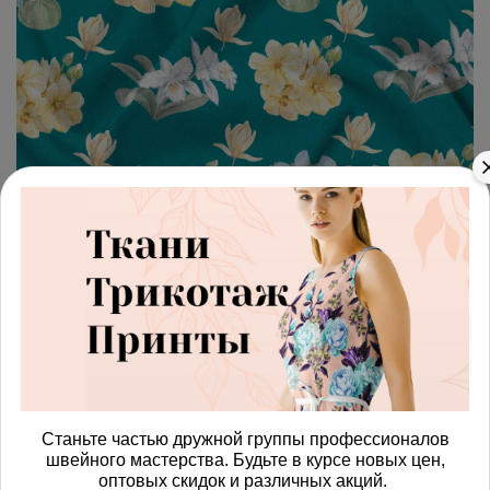
арт.
4287801_shifon
(0)
Ткань шифон пастельные
полевые цветы на зелёном
фоне
Получить доступ к оптовым ценам
552.00 руб
Станьте частью дружной группы профессионалов
швейного мастерства. Будьте в курсе новых цен,
В корзину
оптовых скидок и различных акций.