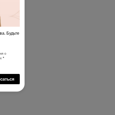
ва. Будьте
ня о
ях
*
саться