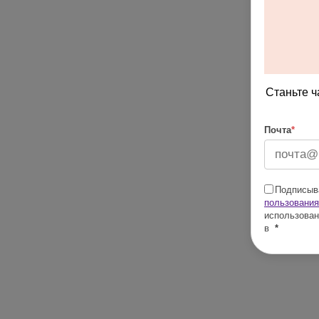
Станьте ч
Почта
*
Подписыва
пользования
использован
в
*