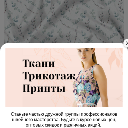
арт.
4287499_armani
(0)
Ткань шелк Армани простые
веточки и листья
Получить доступ к оптовым ценам
590.00 руб
Станьте частью дружной группы профессионалов
В корзину
швейного мастерства. Будьте в курсе новых цен,
оптовых скидок и различных акций.