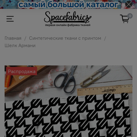
0
Главная
Синтетические ткани с принтом
Шелк Армани
Распродажа