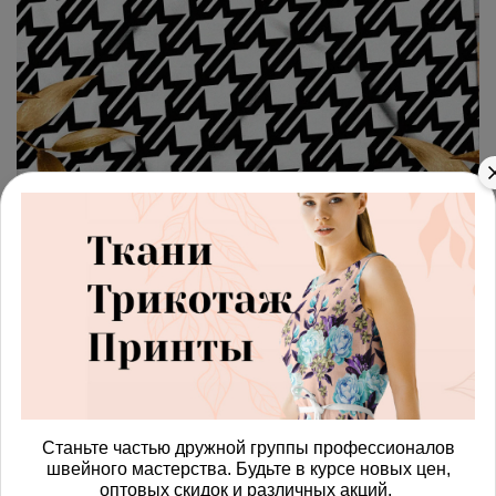
арт.
4287449_armani
(0)
Ткань шелк Армани гусиная
лапка
Получить доступ к оптовым ценам
590.00 руб
Станьте частью дружной группы профессионалов
В корзину
швейного мастерства. Будьте в курсе новых цен,
оптовых скидок и различных акций.