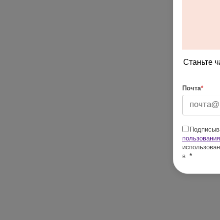
Станьте ч
Почта
*
Подписыва
пользования
использован
в
*