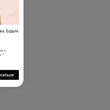
ва. Будьте
ня о
ях
*
саться