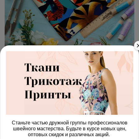
арт.
42871529_armani
(0)
Ткань шелк Армани
африканская маска
Получить доступ к оптовым ценам
590.00 руб
Станьте частью дружной группы профессионалов
швейного мастерства. Будьте в курсе новых цен,
В корзину
оптовых скидок и различных акций.