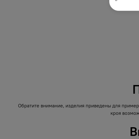
П
Обратите внимание, изделия приведены для примера
кроя возмож
В