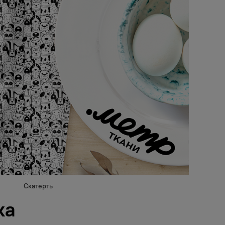
Скатерть
ка