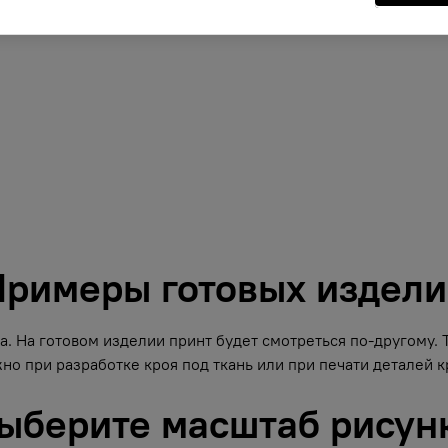
римеры готовых издел
. На готовом изделии принт будет смотреться по-другому.
но при разработке кроя под ткань или при печати деталей кр
ыберите масштаб рисун