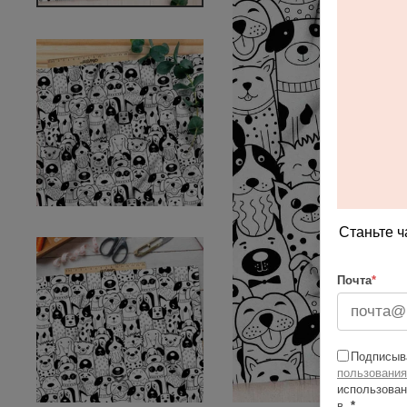
Станьте ч
Почта
*
Подписыва
пользования
использован
в
*