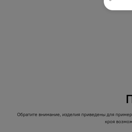
П
Обратите внимание, изделия приведены для примера
кроя возмож