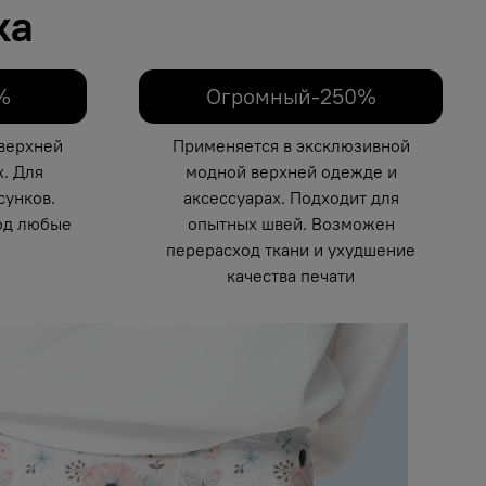
ка
%
Огромный-250%
верхней
Применяется в эксклюзивной
. Для
модной верхней одежде и
унков.
аксессуарах. Подходит для
од любые
опытных швей. Возможен
перерасход ткани и ухудшение
качества печати