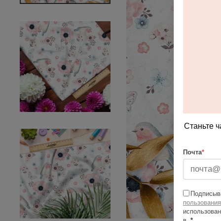
Станьте ч
Почта
*
Подписыва
пользования
использован
в
*