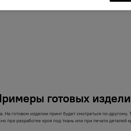
римеры готовых издел
. На готовом изделии принт будет смотреться по-другому.
но при разработке кроя под ткань или при печати деталей кр