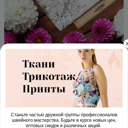
арт.
4287272_poplin
(0)
Ткань поплин пышные
красные цветы
Получить доступ к оптовым ценам
814.00 руб
В корзину
Станьте частью дружной группы профессионалов
швейного мастерства. Будьте в курсе новых цен,
оптовых скидок и различных акций.