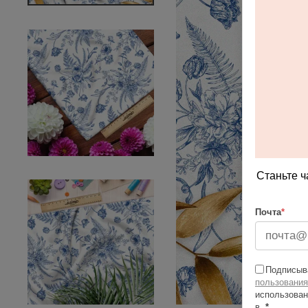
Станьте ч
Почта
*
Подписыва
пользования
использован
в
*