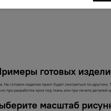
римеры готовых издел
. На готовом изделии принт будет смотреться по-другому.
но при разработке кроя под ткань или при печати деталей кр
ыберите масштаб рисун