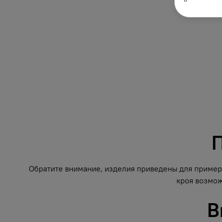
П
Обратите внимание, изделия приведены для примера
кроя возмож
В