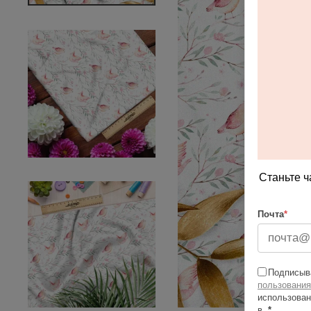
Станьте ч
Почта
*
Подписыва
пользования
использован
в
*