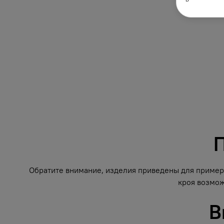
П
Обратите внимание, изделия приведены для примера
кроя возмож
В