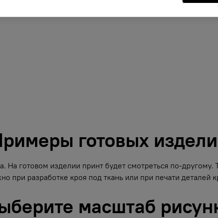
римеры готовых издел
. На готовом изделии принт будет смотреться по-другому.
но при разработке кроя под ткань или при печати деталей кр
ыберите масштаб рисун