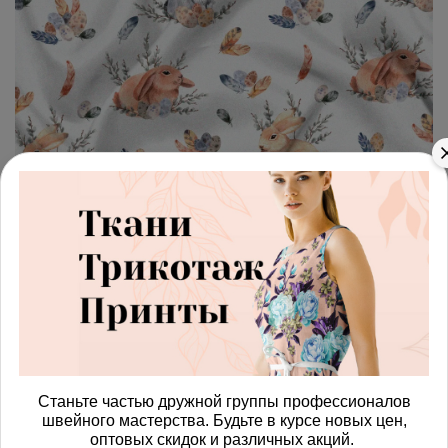
арт.
4287615_poplin
(0)
Ткань поплин рыжие и серые
кролики
Получить доступ к оптовым ценам
814.00 руб
В корзину
Станьте частью дружной группы профессионалов
швейного мастерства. Будьте в курсе новых цен,
оптовых скидок и различных акций.