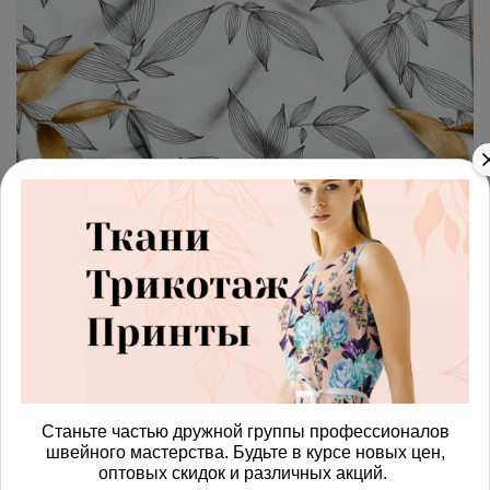
арт.
4287732_poplin
(0)
Ткань поплин серые
выразительные листья
Получить доступ к оптовым ценам
814.00 руб
В корзину
Станьте частью дружной группы профессионалов
швейного мастерства. Будьте в курсе новых цен,
оптовых скидок и различных акций.