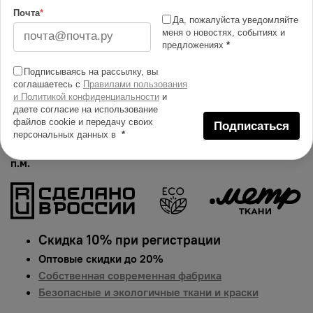
Изменить масштаб
Почта
*
Да, пожалуйста уведомляйте
меня о новостях, событиях и
Купить в 1 клик
предложениях
*
Добавить в сравнение
Подписываясь на рассылку, вы
соглашаетесь с
Правилами пользования
Описание тканей
и Политикой конфиденциальности
и
даете согласие на использование
Яркий и сочный принт на поплине. Гарантированная
файлов cookie и передачу своих
Подписаться
долговечность цвета, идеально подходит для одежды,
персональных данных в
*
домашнего текстиля и аксессуаров.
Цена указана за 1
п.м.
Скидка 10% при регистрации
Оптовые скидки до 20%
Собственная современная фабрика
Безопасные и экологичные ткани и краски