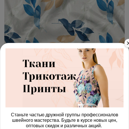
арт.
4287709_poplin
(0)
Ткань поплин листья простые
Получить доступ к оптовым ценам
814.00 руб
В корзину
Станьте частью дружной группы профессионалов
швейного мастерства. Будьте в курсе новых цен,
Изменить масштаб
оптовых скидок и различных акций.