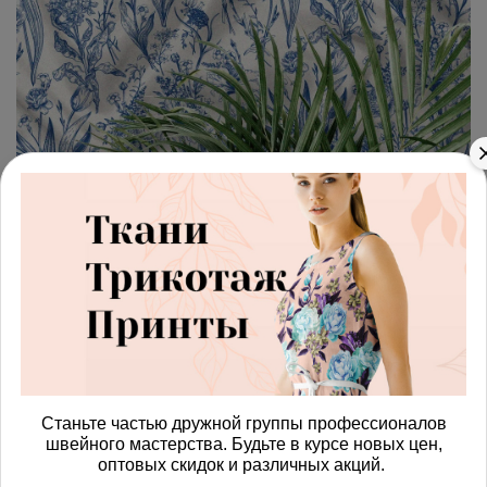
арт.
4287695_poplin
(0)
Ткань поплин цветы голубого
и синего оттенка
Получить доступ к оптовым ценам
814.00 руб
Станьте частью дружной группы профессионалов
В корзину
швейного мастерства. Будьте в курсе новых цен,
оптовых скидок и различных акций.