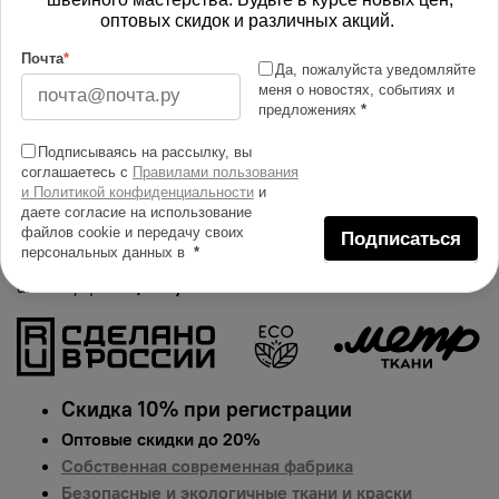
оптовых скидок и различных акций.
Изменить масштаб
Почта
*
Да, пожалуйста уведомляйте
Купить в 1 клик
меня о новостях, событиях и
предложениях
*
Добавить в сравнение
Подписываясь на рассылку, вы
Описание тканей
соглашаетесь с
Правилами пользования
и Политикой конфиденциальности
и
Яркий и сочный принт на ткани Оксфорд 600D.
даете согласие на использование
Гарантированная долговечность цвета, идеально
файлов cookie и передачу своих
Подписаться
персональных данных в
*
подходит для одежды, домашнего текстиля и
аксессуаров.
Цена указана за 1 п.м.
Скидка 10% при регистрации
Оптовые скидки до 20%
Собственная современная фабрика
Безопасные и экологичные ткани и краски