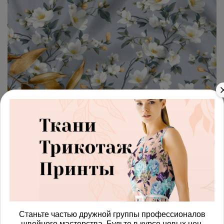
арт.
42872267_oxford600
(0)
Ткань премиум Оксфорд
600D цветы весеннего сада
Получить доступ к оптовым ценам
485.00 руб
В корзину
Станьте частью дружной группы профессионалов
швейного мастерства. Будьте в курсе новых цен,