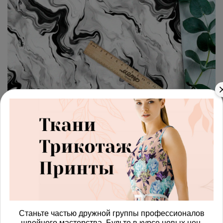
арт.
42872232_oxford600
(0)
Ткань премиум Оксфорд
600D серо-черные разводы
Получить доступ к оптовым ценам
485.00 руб
В корзину
Станьте частью дружной группы профессионалов
швейного мастерства. Будьте в курсе новых цен,