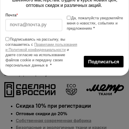
оптовых скидок и различных акций.
Изменить масштаб
Почта
*
Да, пожалуйста уведомляйте
Купить в 1 клик
меня о новостях, событиях и
предложениях
*
Добавить в сравнение
Подписываясь на рассылку, вы
Описание тканей
соглашаетесь с
Правилами пользования
и Политикой конфиденциальности
и
Яркий и сочный принт на ткани Оксфорд 600D.
даете согласие на использование
Гарантированная долговечность цвета, идеально
файлов cookie и передачу своих
Подписаться
персональных данных в
*
подходит для одежды, домашнего текстиля и
аксессуаров.
Цена указана за 1 п.м.
Скидка 10% при регистрации
Оптовые скидки до 20%
Собственная современная фабрика
Безопасные и экологичные ткани и краски