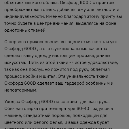
объятиях мягкого облака. Оксфорд 600D с принтом
преображает ваш стиль, добавляя ему элегантности и
индивидуальности. Именно благодаря этому принту вы
точно будете в центре внимания, выделяясь на фоне
однотонных тканей.
С первого прикосновения вы оцените мягкость и уют
Оксфорд 600D , а его функциональные качества
сделают вашу одежду настоящим произведением
искусства. Шить из этой ткани - чистое удовольствие,
так как она послушно ложится под руку, облегчая
процесс кройки и шитья. Эта уникальность ткани
Оксфорд 600D сделает ваш гардероб особенным и
неповторимым.
Уход за Оксфорд 600D не составит для вас труда.
Обычная стирка при температуре 30-40 градусов в
машине, стандартный порошок, подходящий для
цветного или белого белья, и ваша одежда будет
выглядеть как новая! Но помните, что отбеливание