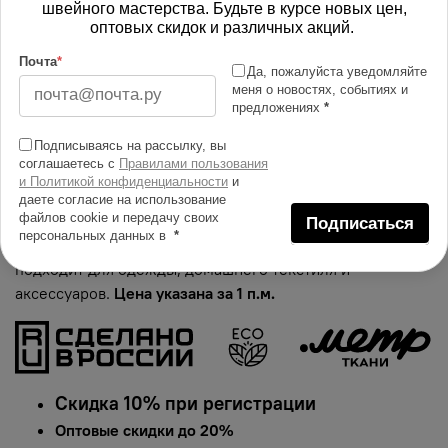
В корзину
швейного мастерства. Будьте в курсе новых цен,
оптовых скидок и различных акций.
Почта
*
Изменить масштаб
Да, пожалуйста уведомляйте
меня о новостях, событиях и
предложениях
*
Купить в 1 клик
Подписываясь на рассылку, вы
Добавить в сравнение
соглашаетесь с
Правилами пользования
и Политикой конфиденциальности
и
Описание тканей
даете согласие на использование
файлов cookie и передачу своих
Яркий и сочный принт на ткани Оксфорд 600D.
Подписаться
персональных данных в
*
Гарантированная долговечность цвета, идеально
подходит для одежды, домашнего текстиля и
аксессуаров.
Цена указана за 1 п.м.
Скидка 10% при регистрации
Оптовые скидки до 20%