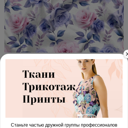
арт.
42871616_oxford600
(0)
Ткань премиум Оксфорд
600D яркие акварельные
розы
Получить доступ к оптовым ценам
485.00 руб
Станьте частью дружной группы профессионалов