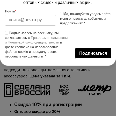
В корзину
оптовых скидок и различных акций.
Почта
*
Да, пожалуйста уведомляйте
Изменить масштаб
меня о новостях, событиях и
предложениях
*
Купить в 1 клик
Подписываясь на рассылку, вы
соглашаетесь с
Правилами пользования
Добавить в сравнение
и Политикой конфиденциальности
и
даете согласие на использование
Описание тканей
файлов cookie и передачу своих
Подписаться
персональных данных в
*
Яркий и сочный принт на ткани оксфорд 210.
Гарантированная долговечность цвета, идеально
подходит для одежды, домашнего текстиля и
аксессуаров.
Цена указана за 1 п.м.
Скидка 10% при регистрации
Оптовые скидки до 20%