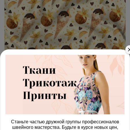
арт.
4287756_oxford210
(0)
Ткань оксфорд 210 ванильное
мороженое и кокосы на
жёлтом фоне
Получить доступ к оптовым ценам
417.00 руб
Станьте частью дружной группы профессионалов
швейного мастерства. Будьте в курсе новых цен,