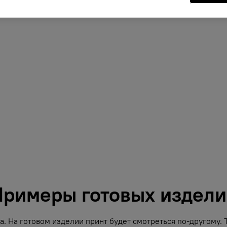
римеры готовых издел
. На готовом изделии принт будет смотреться по-другому.