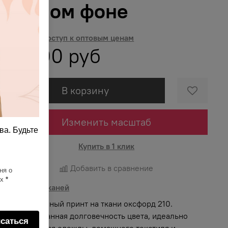
чёрном фоне
Получить доступ к оптовым ценам
417.00 руб
В корзину
Изменить масштаб
ва. Будьте
Купить в 1 клик
Добавить в сравнение
ня о
ях
*
Описание тканей
Яркий и сочный принт на ткани оксфорд 210.
Гарантированная долговечность цвета, идеально
саться
подходит для одежды, домашнего текстиля и