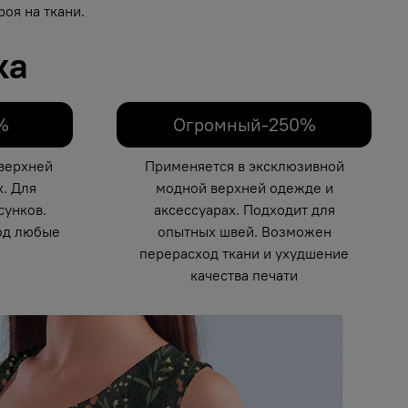
оя на ткани.
ка
%
Огромный-250%
верхней
Применяется в эксклюзивной
. Для
модной верхней одежде и
унков.
аксессуарах. Подходит для
од любые
опытных швей. Возможен
перерасход ткани и ухудшение
качества печати