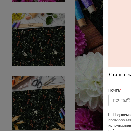
Станьте ч
Почта
*
Подписыва
пользования
использован
в
*