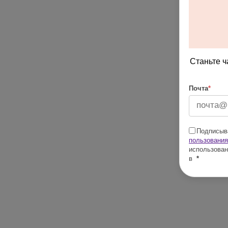
Станьте ч
Почта
*
Подписыва
пользования
использован
в
*