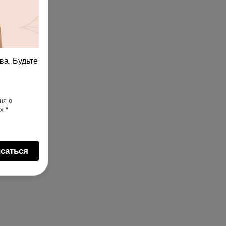
ва. Будьте
ня о
ях
*
саться