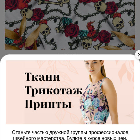
арт.
4287832_niagara
(0)
Ткань ниагара розы с шипами
и черепа на белом фоне
Получить доступ к оптовым ценам
586.00 руб
В корзину
Станьте частью дружной группы профессионалов
швейного мастерства. Будьте в курсе новых цен,