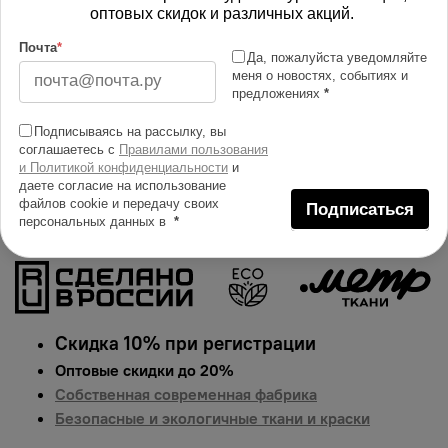
Изменить масштаб
оптовых скидок и различных акций.
Почта
*
Купить в 1 клик
Да, пожалуйста уведомляйте
меня о новостях, событиях и
предложениях
*
Добавить в сравнение
Описание тканей
Подписываясь на рассылку, вы
соглашаетесь с
Правилами пользования
Яркий и сочный принт на костюмной (плательной) ткани
и Политикой конфиденциальности
и
ниагара. Гарантированная долговечность цвета,
даете согласие на использование
файлов cookie и передачу своих
идеально подходит для одежды, домашнего текстиля и
Подписаться
персональных данных в
*
аксессуаров.
Цена указана за 1 п.м.
Скидка 10% при регистрации
Оптовые скидки до 20%
Собственная современная фабрика
Безопасные и экологичные ткани и краски