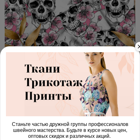
арт.
428768_niagara
(0)
Ткань ниагара розовые
черепа
Получить доступ к оптовым ценам
586.00 руб
В корзину
Станьте частью дружной группы профессионалов
швейного мастерства. Будьте в курсе новых цен,
оптовых скидок и различных акций.