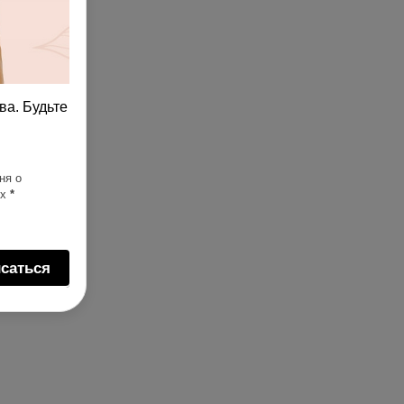
ва. Будьте
ня о
ях
*
саться