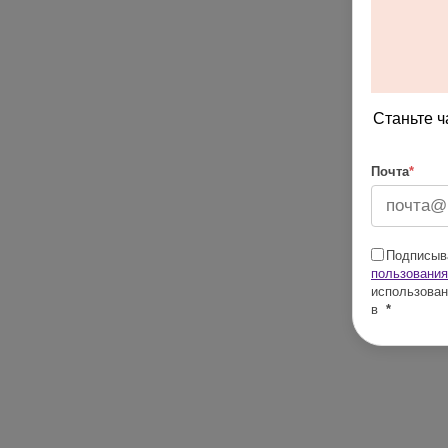
Станьте ч
Почта
*
Подписыва
пользования
использован
в
*