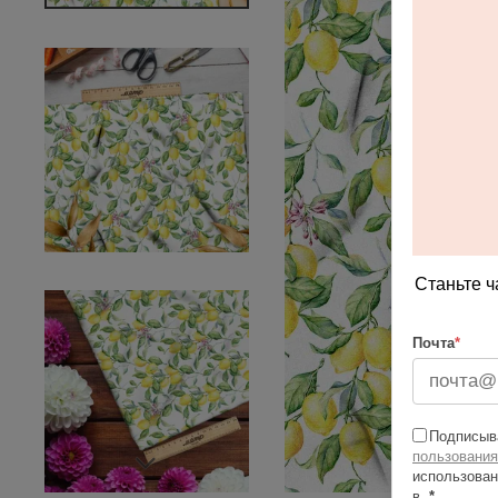
Станьте ч
Почта
*
Подписыва
пользования
использован
в
*