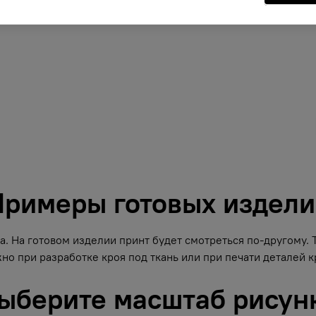
римеры готовых издел
. На готовом изделии принт будет смотреться по-другому.
но при разработке кроя под ткань или при печати деталей кр
ыберите масштаб рисун