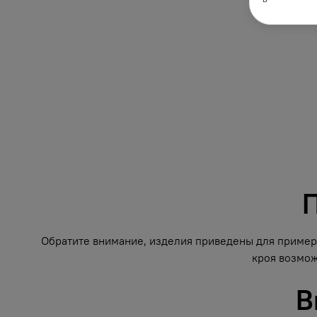
П
Обратите внимание, изделия приведены для примера
кроя возмож
В