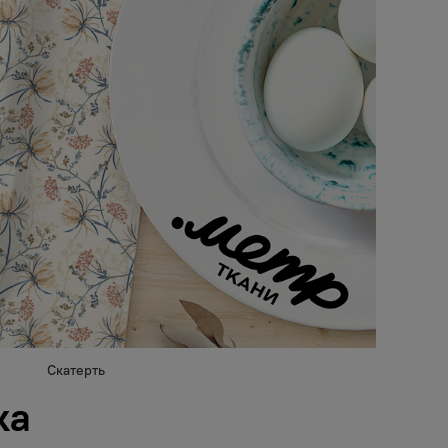
Скатерть
ка