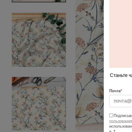
Станьте ч
Почта
*
Подписыва
пользования
использован
в
*