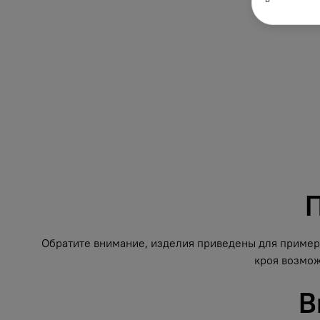
П
Обратите внимание, изделия приведены для примера
кроя возмож
В