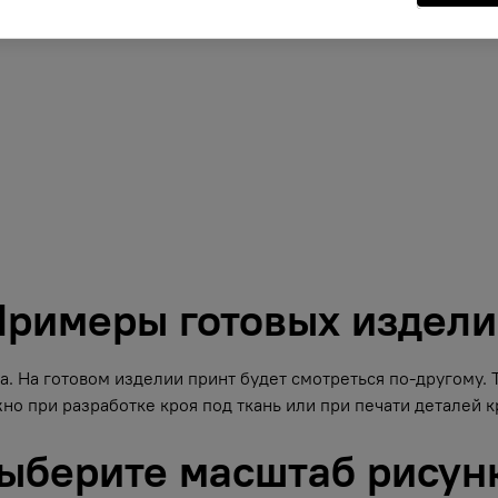
римеры готовых издел
. На готовом изделии принт будет смотреться по-другому.
но при разработке кроя под ткань или при печати деталей кр
ыберите масштаб рисун