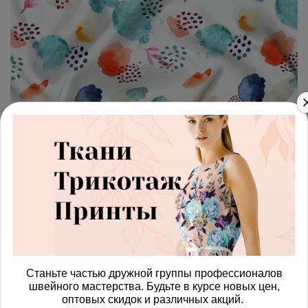
арт.
4287425_muslin
(0)
Ткань муслин акварельные
облачка
Получить доступ к оптовым ценам
815.00 руб
В корзину
Станьте частью дружной группы профессионалов
швейного мастерства. Будьте в курсе новых цен,
оптовых скидок и различных акций.