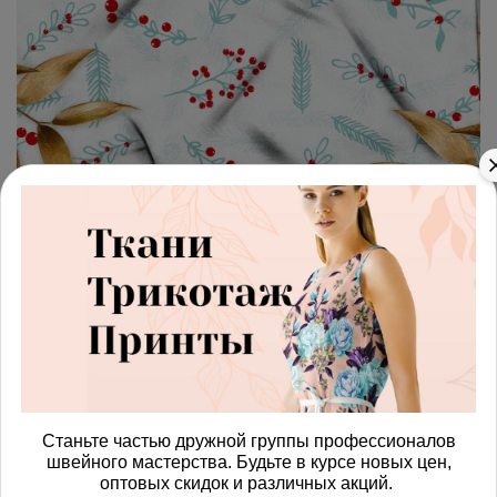
арт.
4287586_muslin
(0)
Ткань муслин прозрачные
веточки с клюквой
Получить доступ к оптовым ценам
815.00 руб
В корзину
Станьте частью дружной группы профессионалов
швейного мастерства. Будьте в курсе новых цен,
оптовых скидок и различных акций.