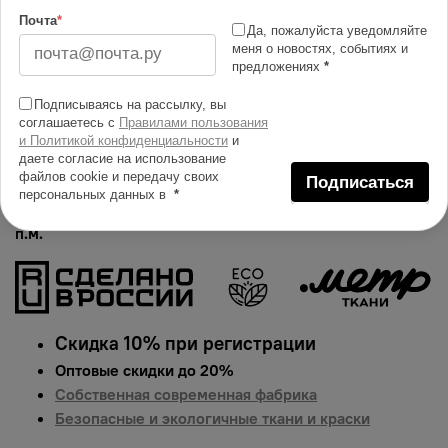
Изменить масштаб
Почта
*
Да, пожалуйста уведомляйте
меня о новостях, событиях и
Купить в 1 клик
предложениях
*
Добавить в сравнение
Подписываясь на рассылку, вы
соглашаетесь с
Правилами пользования
Описание тканей
и Политикой конфиденциальности
и
даете согласие на использование
Яркий и сочный принт на муслине. Гарантированная
файлов cookie и передачу своих
Подписаться
долговечность цвета, идеально подходит для одежды,
персональных данных в
*
домашнего текстиля и аксессуаров.
Цена указана за 1
п.м.
Скидка 10% при регистрации
Оптовые скидки до 20%
Собственная современная фабрика
Безопасные и экологичные ткани и краски