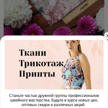
арт.
4287569_muslin
(0)
Ткань муслин пионы нежные
весенние
Получить доступ к оптовым ценам
815.00 руб
В корзину
Станьте частью дружной группы профессионалов
швейного мастерства. Будьте в курсе новых цен,
оптовых скидок и различных акций.